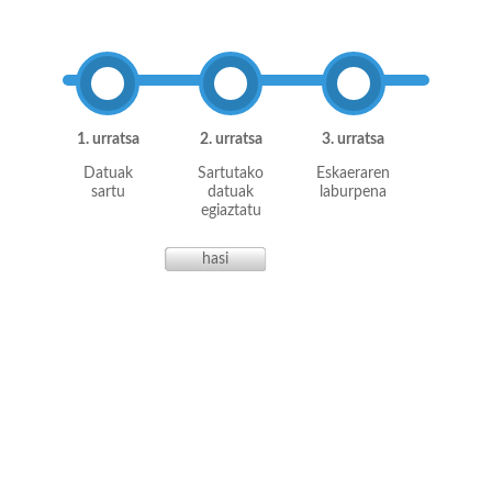
1. urratsa
2. urratsa
3. urratsa
Datuak
Sartutako
Eskaeraren
sartu
datuak
laburpena
egiaztatu