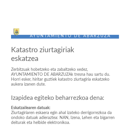
Sede Electrónica
AYUNTAMIENTO DE ABARZUZA
Katastro ziurtagiriak
eskatzea
Zerbitzuak hobetzeko eta zabaltzeko xedez,
AYUNTAMIENTO DE ABARZUZAk tresna hau sartu du.
Horri esker, hiritar guztiek katastro ziurtagiria eskatzeko
aukera izanen dute.
Izapidea egiteko beharrezkoa dena:
Eskatzailearen datuak:
Ziurtagiriaren eskaera egin ahal izateko derrigorrezkoa da
ondoko datuak adieraztea: NAN, Izena, Lehen eta bigarren
deiturak eta helbide elektronikoa.