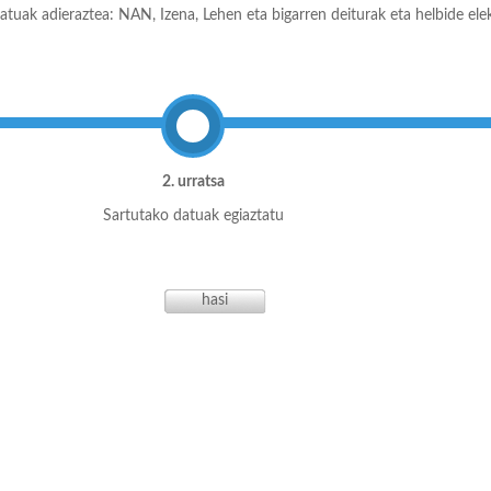
atuak adieraztea: NAN, Izena, Lehen eta bigarren deiturak eta helbide ele
2. urratsa
Sartutako datuak egiaztatu