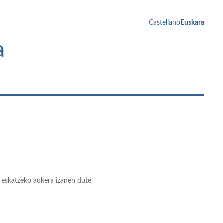
Castellano
Euskara
a
 eskatzeko aukera izanen dute.