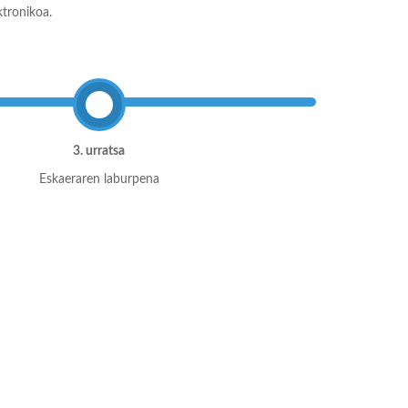
ktronikoa.
3. urratsa
Eskaeraren laburpena