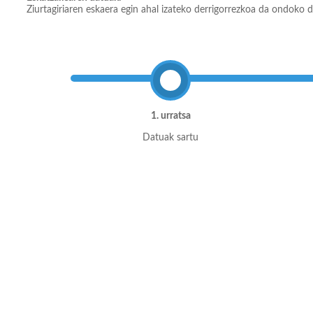
Ziurtagiriaren eskaera egin ahal izateko derrigorrezkoa da ondoko d
1. urratsa
Datuak sartu