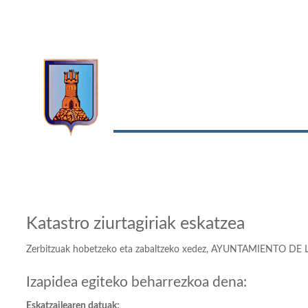
Katastro ziurtagiriak eskatzea
Zerbitzuak hobetzeko eta zabaltzeko xedez, AYUNTAMIENTO DE LERINk
Izapidea egiteko beharrezkoa dena:
Eskatzailearen datuak: