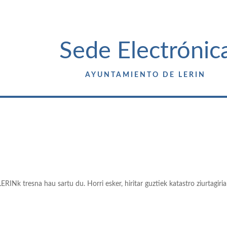
Sede Electrónic
AYUNTAMIENTO DE LERIN
 tresna hau sartu du. Horri esker, hiritar guztiek katastro ziurtagiria