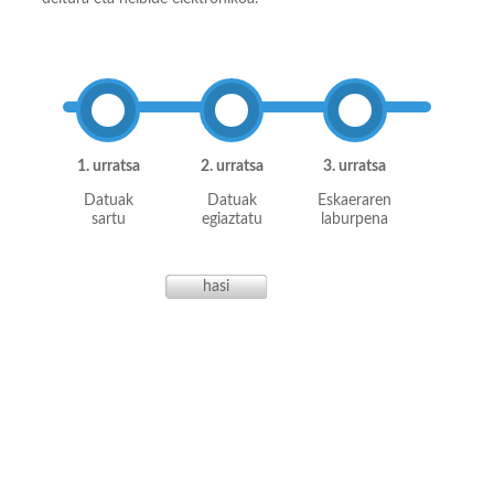
1. urratsa
2. urratsa
3. urratsa
Datuak
Datuak
Eskaeraren
sartu
egiaztatu
laburpena