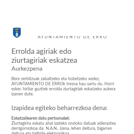
Sede Electrónica
AYUNTAMIENTO DE ERRO
Errolda agiriak edo
ziurtagiriak eskatzea
Aurkezpena
Bere zerbitzuak zabaltzeko eta hobetzeko xedez,
AYUNTAMIENTO DE ERROk tresna hau sartu du. Horri
esker, hiritar guztiek errolda ziurtagiriak eskatzeko aukera
izanen dute.
Izapidea egiteko beharrezkoa dena:
Eskatzailearen datu pertsonalak:
Ziurtagirira eskatu ahal izateko ondoko datuak adieraztea
derrigorrezkoa da: N.A.N., izena, lehen deitura, bigarren
deitura eta helbide elektronikoa.