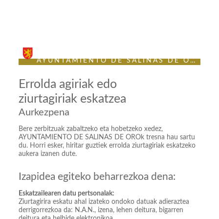
Sede Electrónica
AYUNTAMIENTO DE SALINAS DE ORO
Errolda agiriak edo
ziurtagiriak eskatzea
Aurkezpena
Bere zerbitzuak zabaltzeko eta hobetzeko xedez,
AYUNTAMIENTO DE SALINAS DE OROk tresna hau sartu
du. Horri esker, hiritar guztiek errolda ziurtagiriak eskatzeko
aukera izanen dute.
Izapidea egiteko beharrezkoa dena:
Eskatzailearen datu pertsonalak:
Ziurtagirira eskatu ahal izateko ondoko datuak adieraztea
derrigorrezkoa da: N.A.N., izena, lehen deitura, bigarren
deitura eta helbide elektronikoa.