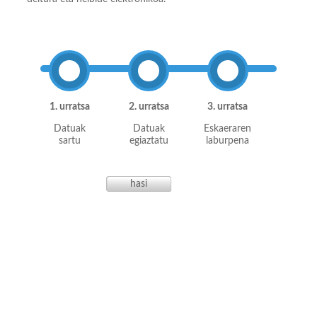
1. urratsa
2. urratsa
3. urratsa
Datuak
Datuak
Eskaeraren
sartu
egiaztatu
laburpena